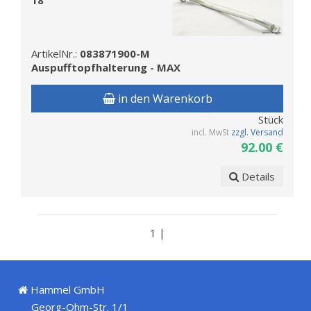
18
ArtikelNr.:
083871900-M
Auspufftopfhalterung - MAX
in den Warenkorb
Stück
incl. MwSt
zzgl. Versand
92.00 €
Details
1 |
Hammel GmbH
Georg-Ohm-Str. 1/1