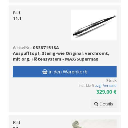
Bild
11.1
ArtikelNr.:
083871518A
Auspufftopf, 3teilig-wie Original, verchromt,
mit org. Flötensystem - MAX/Supermax
in den Warenkorb
Stück
incl. MwSt
zzgl. Versand
329.00 €
Details
Bild