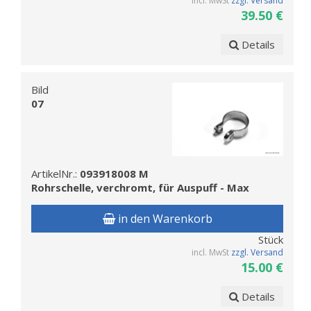
incl. MwSt
zzgl. Versand
39.50 €
Details
Bild
07
ArtikelNr.:
093918008 M
Rohrschelle, verchromt, für Auspuff - Max
in den Warenkorb
Stück
incl. MwSt
zzgl. Versand
15.00 €
Details