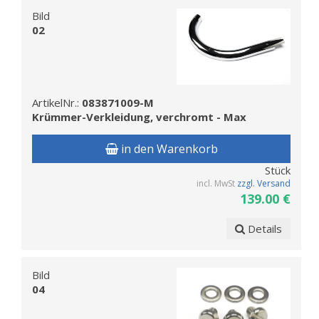
Bild
02
ArtikelNr.:
083871009-M
Krümmer-Verkleidung, verchromt - Max
in den Warenkorb
Stück
incl. MwSt
zzgl. Versand
139.00 €
Details
Bild
04