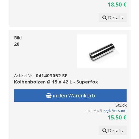
18.50 €
Details
Bild
28
ArtikelNr.:
041403052 SF
Kolbenbolzen Ø 15 x 42 L - Superfox
in den Warenkorb
Stück
incl. MwSt
zzgl. Versand
15.50 €
Details