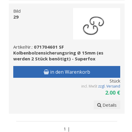
Bild
29
ArtikelNr.:
071704601 SF
Kolbenbolzensicherungsring Ø 15mm (es
werden 2 Stück benötigt) - Superfox
in den Warenkorb
Stück
incl. MwSt
zzgl. Versand
2.00 €
Details
1 |