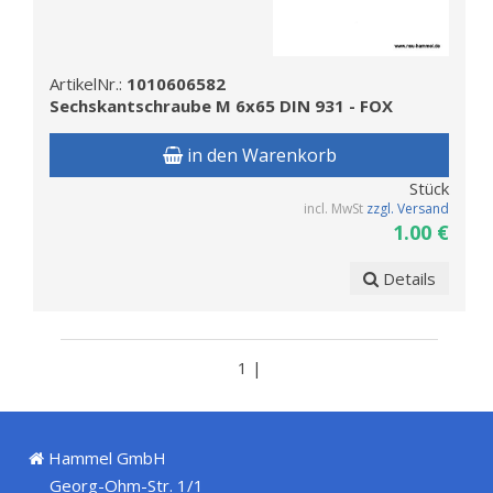
ArtikelNr.:
1010606582
Sechskantschraube M 6x65 DIN 931 - FOX
in den Warenkorb
Stück
incl. MwSt
zzgl. Versand
1.00 €
Details
1 |
Hammel GmbH
Georg-Ohm-Str. 1/1