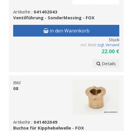
ArtikelNr.:
041402043
Ventilführung - SonderMessing - FOX
in den Warenkorb
Stück
incl. MwSt
zzgl. Versand
22.00 €
Details
Bild
08
ArtikelNr.:
041402049
Buchse für Kipphebelwelle - FOX