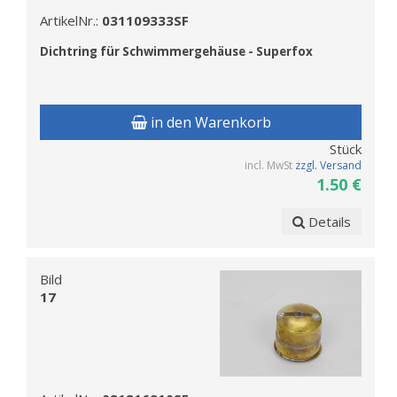
ArtikelNr.:
031109333SF
Dichtring f
ür Schwimmergehäuse - Superfox
in den Warenkorb
Stück
incl. MwSt
zzgl. Versand
1.50 €
Details
Bild
17