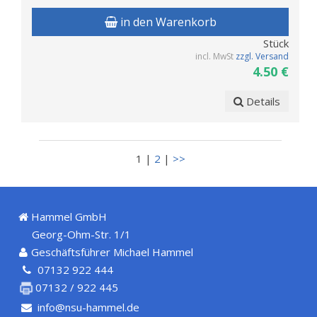
in den Warenkorb
Stück
incl. MwSt
zzgl. Versand
4.50 €
Details
1 |
2
|
>>
Hammel GmbH
Georg-Ohm-Str. 1/1
Geschäftsführer Michael Hammel
07132 922 444
07132 / 922 445
info@nsu-hammel.de