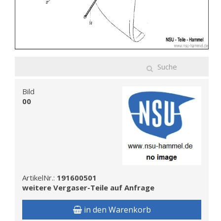
Bild
00
ArtikelNr.:
191600501
weitere Vergaser-Teile auf Anfrage
in den Warenkorb