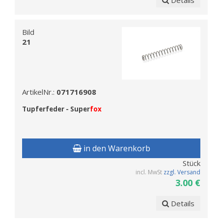
Details
Bild
21
ArtikelNr.:
071716908
Tupferfeder - Super
fox
in den Warenkorb
Stück
incl. MwSt
zzgl. Versand
3.00 €
Details