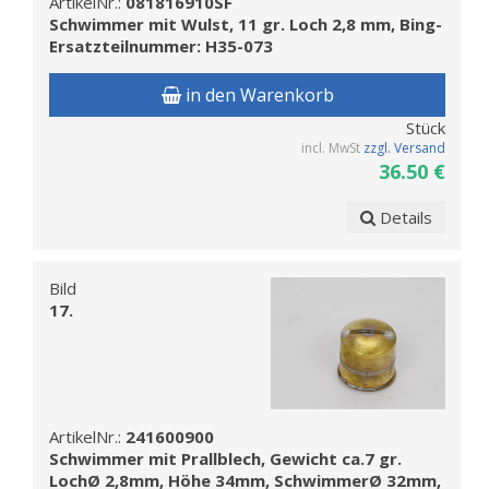
ArtikelNr.:
081816910SF
Schwimmer mit Wulst, 11 gr. Loch 2,8 mm, Bing-
Ersatzteilnummer: H35-073
in den Warenkorb
Stück
incl. MwSt
zzgl. Versand
36.50 €
Details
Bild
17.
ArtikelNr.:
241600900
Schwimmer mit Prallblech, Gewicht ca.7 gr.
LochØ 2,8mm, Höhe 34mm, SchwimmerØ 32mm,