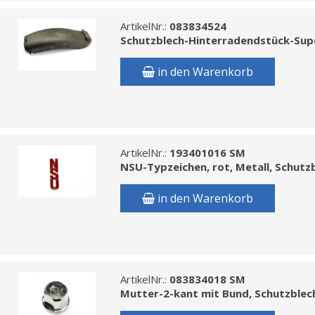
ArtikelNr.:
083834524
Schutzblech-Hinterradendstück-Su
in den Warenkorb
ArtikelNr.:
193401016 SM
NSU-Typzeichen, rot, Metall, Schutz
in den Warenkorb
ArtikelNr.:
083834018 SM
Mutter-2-kant mit Bund, Schutzblec