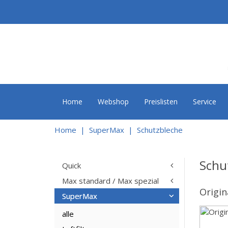
Home
Webshop
Preislisten
Service
Home
SuperMax
Schutzbleche
Schu
Quick
Max standard / Max spezial
Origin
SuperMax
alle