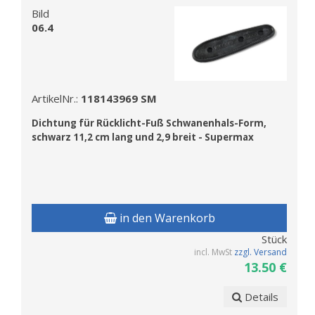
Bild
06.4
ArtikelNr.:
118143969 SM
Dichtung f
ür Rücklicht-Fuß Schwanenhals-Form,
schwarz 11,2 cm lang und 2,9 breit - Supermax
in den Warenkorb
Stück
incl. MwSt
zzgl. Versand
13.50 €
Details