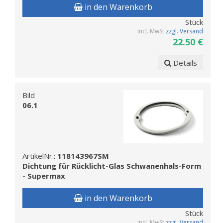
in den Warenkorb
Stück
incl. MwSt
zzgl. Versand
22.50 €
Details
Bild
06.1
ArtikelNr.:
118143967SM
Dichtung für Rücklicht-Glas Schwanenhals-Form
- Supermax
in den Warenkorb
Stück
incl. MwSt
zzgl. Versand