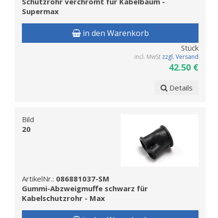
Schutzrohr verchromt für Kabelbaum -
Supermax
in den Warenkorb
Stück
incl. MwSt
zzgl. Versand
42.50 €
Details
Bild
20
ArtikelNr.:
086881037-SM
Gummi-Abzweigmuffe schwarz für
Kabelschutzrohr - Max