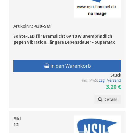
ArtikelNr.:
430-SM
Sofite
-LED
f
ür Bremslicht 6V 10 W unempfindlich
gegen Vibration, längere Lebensdauer - SuperMax
in den Warenkorb
Stück
incl. MwSt
zzgl. Versand
3.20 €
Details
Bild
12