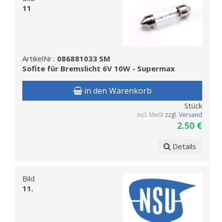
11
ArtikelNr.:
086881033 SM
Sofite für Bremslicht 6V 10W - Supermax
in den Warenkorb
Stück
incl. MwSt
zzgl. Versand
2.50 €
Details
Bild
11.